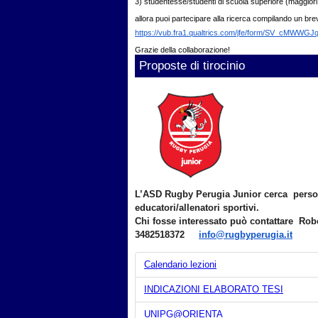
3) studentesse/studenti di scuola superiore (maggiori di
allora puoi partecipare alla ricerca compilando un br
https://vub.fra1.
qualtrics.com/jfe/form/SV_
cMWWGJq
Grazie della collaborazione!
Proposte di tirocinio
L’ASD Rugby Perugia Junior cerca persona
educatori/allenatori sportivi.
Chi fosse interessato può contattare Rob
3482518372
info@rugbyperugia.it
Calendario lezioni
INDICAZIONI ELABORATO TESI
UNIPG@ORIENTA