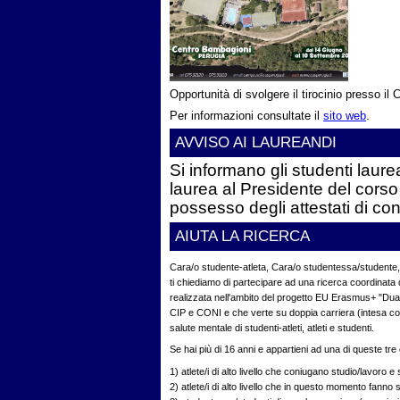
Opportunità di svolgere il tirocinio presso il
Per informazioni consultate il
sito web
.
AVVISO AI LAUREANDI
Si informano gli studenti laurea
laurea al Presidente del corso
possesso degli attestati di conv
AIUTA LA RICERCA
Cara/o studente-atleta, Cara/o studentessa/studente,
ti chiediamo di partecipare ad una ricerca coordinata d
realizzata nell'ambito del progetto EU Erasmus+ "Dual
CIP e CONI e che verte su doppia carriera (intesa com
salute mentale di studenti-atleti, atleti e studenti.
Se hai più di 16 anni e appartieni ad una di queste tre
1) atlete/i di alto livello che coniugano studio/lavoro e 
2) atlete/i di alto livello che in questo momento fanno 