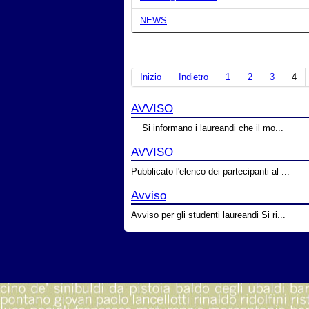
NEWS
Inizio
Indietro
1
2
3
4
AVVISO
Si informano i laureandi che il mo...
AVVISO
Pubblicato l'elenco dei partecipanti al ...
Avviso
Avviso per gli studenti laureandi Si ri...