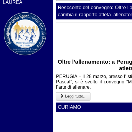
LAUREA
Resoconto del convegno: Oltre l’a
cambia il rapporto atleta–allenato
Oltre l’allenamento: a Perug
atle
PERUGIA – Il 28 marzo, presso l’Isti
Pascal”, si è svolto il convegno “
l’arte di allenare,
Leggi tutto...
CURIAMO