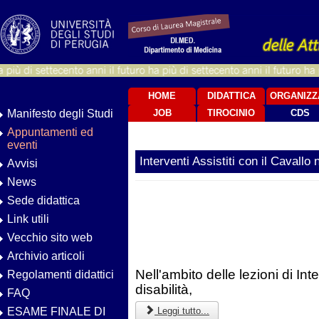
HOME
DIDATTICA
ORGANIZZ
Manifesto degli Studi
JOB
TIROCINIO
CDS
Appuntamenti ed
eventi
Interventi Assistiti con il Cavallo n
Avvisi
News
Sede didattica
Link utili
Vecchio sito web
Archivio articoli
Nell'ambito delle lezioni di Inte
Regolamenti didattici
disabilità,
FAQ
Leggi tutto...
ESAME FINALE DI