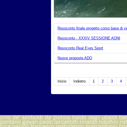
Resoconto finale progetto corso base di v
Resoconto - XXXIV SESSIONE AONI
Resoconto Real Eyes Sport
Nuove proposte ADO
Inizio
Indietro
1
2
3
4